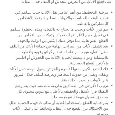
على قطع الأثاث من التعرض للخدش أو التلف خلال النقل:
مرحلة التخطيط: من أهم عناصر نقل الأثاث حيث تساهم في
تحديد الوقت المناسب والأدوات المطلوبة وعدد الأشخاص
المشاركين بالعملية.
يتم فرز الأثاث وتحديد ما تحتاج له بالفعل، وهذه الخطوة تساهم
في تقليل حجم الأغراض المنقولة، وتمكنك من التخلص من
القطع الغير هامة مما يوفر عليك الكثير من الوقت والجهد.
يعد تغليف الأثاث من المراحل الهامة في حماية الأثاث من التلف
خلال النقل، ويجب مراعاة استخدام كراتين قوية وأغطية
بلاستيكية ومواد مبطنة لحماية الأثاث من الخدوش أو الكسر
بالأخص القطع الحساسة.
فك القطع الكبيرة منها الأسرة والخزائن يسهل مهمة حمل الأثاث
ونقله، ويقلل من حدوث المخاطر وتعرضه للتلف خلال المرور
عبر الأبواب والممرات الضيقة.
ترتيب الأغراض في الصناديق بطريقة منظمة، حيث يتم وضع
الثقيلة في الأسفل والخفيفة بالأعلى، مع تدوين محتوى كل
صندوق لتسهل مهمة التفريغ بعد ذلك.
يتم حماية القطع باستخدام أغطية أو بطانيات فهذه الحماية تقلل
من الاحتكاك بين القطع خلال النقل، وتحافظ على شكل الأثاث
وجودته.