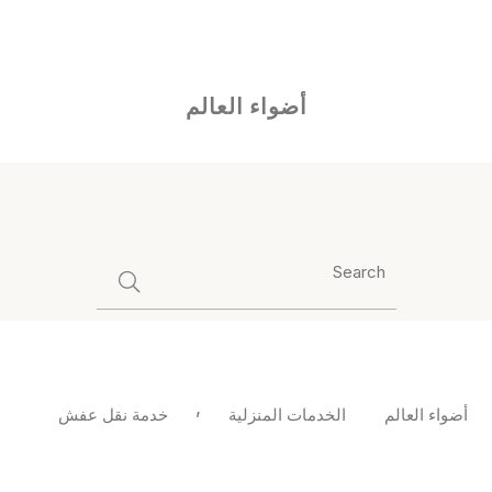
Ski
"أضواء العالم" هو وجهتك لاكتشاف الأحداث الملهمة والتطورات التي
t
تشكل مستقبل العالم.
conten
أضواء العالم
,
أضواء العالم
الخدمات المنزلية
خدمة نقل عفش
خطوات نقل الأثاث بطريقة آمنة ومنظمة