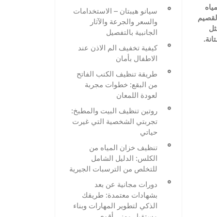
ياه
سيانو هيبتان – الاستخدامات
لقصيم
والسعر والجرعة والآثار
ثل
الجانبية بالتفصيل
انة
.
كيفية تخفيف الم الاذن عند
الاطفال بأمان
طريقة تنظيف الكنب الفاتح
من البقع: خطوات مجربة
لعودة اللمعان
روتين تنظيف البيت والمطبخ:
تجربتي الشخصية التي غيرت
حياتي
تنظيف خزان المياه من
الكلس: الدليل الشامل
للتخلص من الترسبات الجيرية
دورات مجانية عن بعد
بشهادات معتمدة: طريقك
الذكي لتطوير المهارات وبناء
مستقبل مهني أقوى