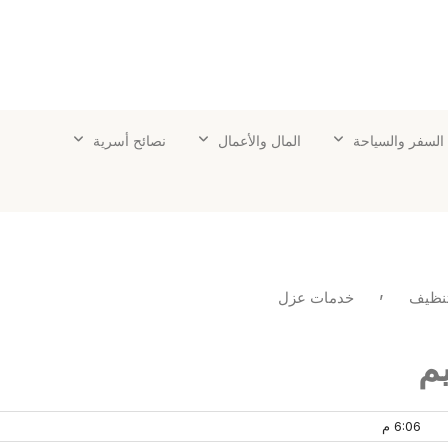
لتطورات التي تشكل مستقبل العالم.
السفر والسياحة
المال والأعمال
نصائح أسرية
,
نظيف
خدمات عزل
شركة عزل فوم بالقصيم
م
6:06 م