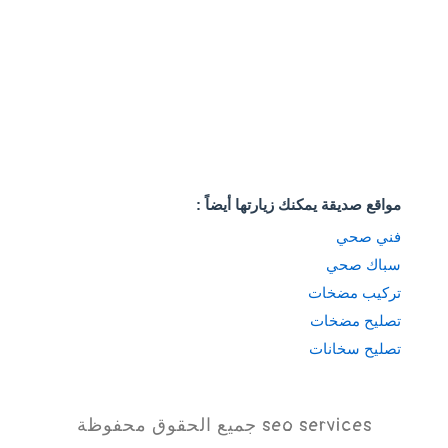
كاميرات مراقبة
نصائح أسرية
نصائح طبية وصحية
نصائح للمسافرين
نصائح مالية
نقل اثاث
مواقع صديقة يمكنك زيارتها أيضاً :
فني صحي
سباك صحي
تركيب مضخات
تصليح مضخات
تصليح سخانات
seo services
جميع الحقوق محفوظة