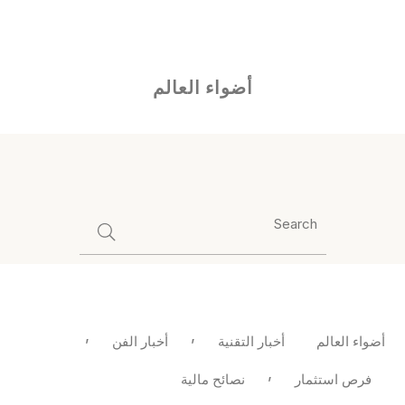
Ski
"أضواء العالم" هو وجهتك لاكتشاف الأحداث الملهمة والتطورات التي
t
تشكل مستقبل العالم.
conten
أضواء العالم
,
,
أضواء العالم
أخبار التقنية
أخبار الفن
,
فرص استثمار
نصائح مالية