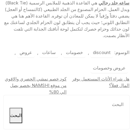
ساعه جلد رجالي
هي القاعدة الذهبية للملابس الرسمية (Black Tie)
وبدل العمل. الحزام المصنوع من الجلد الطبيعي (كالتمساح أو العجل)
يضفي دفئاً ورُقياً لا يمكن للمعادن أن توفره. القاعدة الأهم هنا هي
التطابق اللوني؛ حيث يجب أن يتطابق لون الحزام الجلدي لساعتك مع
لون حذائك وحزام خصرك لتكتمل لوحة أناقتك الجذابة التي تلفت
الأنظار بصمت.
الوسوم:
discount
,
خصومات
,
ساعات
,
عروض
,
عروض وخصومات
تصفّح
هل شراء الأثاث المستعمل يوفر
كود خصم نمشي الحصري والاقوي
المال فعلاً؟
من موفع NAMSHI بخصم يصل
المقالات
الي 80%
البحث
البحث