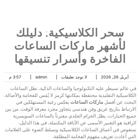
سحر الكلاسيكية: دليلك لأشهر ماركات الساعات الفاخرة وأسرار
تنسيقها
سحر الكلاسيكية: دليلك
لأشهر ماركات الساعات
الفاخرة وأسرار تنسيقها
أبريل 26, 2026
|
لا توجد تعليقات
|
admin
|
3:57 م
في عالم تسيطر عليه التكنولوجيا والساعات الذكية، تظل الساعات
الكلاسيكية التقليدية محتفظة بمكانتها كرمز لا يُمَس للفخامة والأصالة.
البحث عن أفضل
ماركات الساعات
يعكس رغبة المستهلكين في
الارتباط بتاريخ عريق وفن هندسي يتجاوز مجرد معرفة الوقت. من بين
جميع الخيارات، يظل الحزام الجلدي مقترناً بالساعات السويسرية
الراقية هو التعبير الأسمى عن الأناقة المكتملة. في هذا الدليل،
سنغوص في أعماق الساعات الكلاسيكية ونسلط الضوء على العلامات
التي أعادت تعريف مفهوم الفخامة المطلقة.