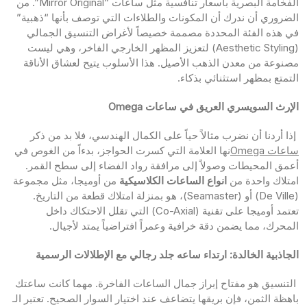
الفخامة البصرية بأسعار تنافسية مثل ساعات “Mirror Original”. من
الضروري أن ندرك أن المكونات والطلاءات التي توصف بأنها “ذهبية”
في هذه الفئة المحددة مصممة خصيصاً لأغراض التنسيق الجمالي
(Aesthetic Styling) لتعزيز المظهر الخارجي الفاخر، وهي ليست
مصنوعة من معدن الذهب الأصيل. هذا الأسلوب يتيح لعشاق الأناقة
التمتع بمظهر استثنائي بذكاء.
الإرث السويسري العريق في ساعات
Omega
إذا أردنا أن نضرب مثالاً حياً على الكمال الهندسي، فلا بد من ذكر
ساعات Omega
نها العلامة التي كسرت الحواجز، بدءاً من الغوص في
أعمق المحيطات وصولاً إلى مرافقة رواد الفضاء إلى سطح القمر.
امتلاك واحدة من
انواع الساعات الكلاسيكية
من أوميجا، مثل مجموعة
(De Ville) أو (Seamaster)، هو بمنزلة امتلاك قطعة من التاريخ.
تعتمد أوميجا على تقنية (Co-Axial) التي تقلل الاحتكاك داخل
المحرك، مما يضمن دقة خرافية وعمراً افتراضياً يمتد لأجيال.
الجاذبية الخالدة: ارتداء ساعه جلد رجالي مع الإطلالات الرسمية
التنسيق هو مفتاح إبراز جمال الساعات الفاخرة. مهما كانت ساعتك
باهظة الثمن، فإن بريقها يتضاعف عند اختيار السوار الصحيح. تعتبر الـ