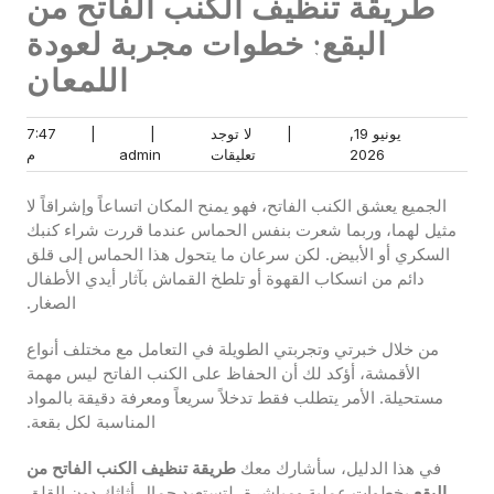
طريقة تنظيف الكنب الفاتح من
البقع: خطوات مجربة لعودة
اللمعان
يونيو 19,
|
لا توجد
|
|
7:47
يونيو
لا
admin
7:47
2026
تعليقات
admin
م
19,
توجد
م
2026
تعليقات
الجميع يعشق الكنب الفاتح، فهو يمنح المكان اتساعاً وإشراقاً لا
مثيل لهما، وربما شعرت بنفس الحماس عندما قررت شراء كنبك
السكري أو الأبيض. لكن سرعان ما يتحول هذا الحماس إلى قلق
دائم من انسكاب القهوة أو تلطخ القماش بآثار أيدي الأطفال
الصغار.
من خلال خبرتي وتجربتي الطويلة في التعامل مع مختلف أنواع
الأقمشة، أؤكد لك أن الحفاظ على الكنب الفاتح ليس مهمة
مستحيلة. الأمر يتطلب فقط تدخلاً سريعاً ومعرفة دقيقة بالمواد
المناسبة لكل بقعة.
في هذا الدليل، سأشارك معك
طريقة تنظيف الكنب الفاتح من
البقع
بخطوات عملية ومباشرة، لتستعيد جمال أثاثك دون القلق