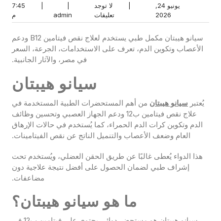
يونيو 24,
|
لا توجد
|
|
7:45
يونيو
لا
admin
7:45
2026
تعليقات
admin
م
24,
توجد
م
2026
تعليقات
سيانو هيبتان مكمل طبي يستخدم لعلاج نقص فيتامين B12 ودعم
الأعصاب وتكوين الدم، تعرف على الاستخدامات، الجرعة، السعر
في مصر، والآثار الجانبية.
سيانو هيبتان
يُعتبر
سيانو هيبتان
من أهم المستحضرات الطبية المستخدمة في
علاج نقص فيتامين ب12 ودعم الجهاز العصبي وتحسين وظائف
الدم وتكوين كرات الدم الحمراء، كما يُستخدم في حالات الإرهاق
العام وضعف الأعصاب والتنميل الناتج عن نقص الفيتامينات.
هذا الدواء يُعطى غالبًا عن طريق الحقن العضلي، ويُستخدم تحت
إشراف طبي لضمان الحصول على أفضل نتيجة علاجية دون
مضاعفات.
ما هو سيانو هيبتان؟
سيانو هيبتان هو مستحضر دوائي يحتوي على فيتامين ب12 في