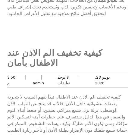
يُعد
سيانو هيبتان
من العلاجات المهمة لتعويض نقص فيتامين B12
ودعم الأعصاب وتحسين تكوين الدم، ويُستخدم تحت إشراف طبي
لتحقيق أفضل نتائج علاجية مع تقليل الأعراض الجانبية.
كيفية تخفيف الم الاذن عند
الاطفال بأمان
يونيو 23,
|
لا توجد
|
|
3:50
يونيو
لا
admin
3:50
2026
تعليقات
admin
م
23,
توجد
م
2026
تعليقات
كيفية تخفيف الم الاذن عند الاطفال تبدأ بفهم السبب لا بتجربة
وصفات عشوائية داخل الأذن. فالألم قد ينتج عن التهاب الأذن
الوسطى، نزلة برد، شمع متراكم، تسنين، أو ضغط أثناء النوم
والسفر. في هذا الدليل ستتعرف على خطوات آمنة لتسكين الألم
مؤقتًا، ومتى يكون الأمر طارئًا، وكيف يساعد التشخيص المبكر في
حماية سمع طفلك دون الإضرار بطبلة الأذن أو تأخير زيارة الطبيب