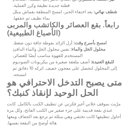
قطنة جديدة نظيفة وكرر العملية.
شطف نهائي:
بعد اختفاء الحبر، امسح المنطقة بقماش مبلل
بماء نظيف ثم جففها.
رابعاً: بقع العصائر والكاتشب والمربى
(الأصباغ الطبيعية)
امسح بأسرع وقت:
أزل الزائد بفوطة جافة دون ضغط.
محلول الخل والماء:
نفس محلول الخل والماء الدافئ
المستخدم للقهوة مناسب أيضًا للعصائر.
للبقع العنيدة:
أضف ملعقة صغيرة من بيكربونات الصوديوم
إلى المحلول لتحصل على معجون خفيف. اتركه 10 دقائق ثم
امسحه.
متى يصبح التدخل الاحترافي هو
الحل الوحيد لإنقاذ كنبك؟
مرّيت بموقف خلاني أغير فكرتي عن تنظيف الكنب بالكامل. كانت
عندي بقعة قديمة على جزء صغير من الكنب الفاتح، وكل مرة
أحاول تنظيفها كانت تختفي وهي مبللة ثم ترجع بعد الجفاف ومعها
هالة أوضح من البقعة نفسها.