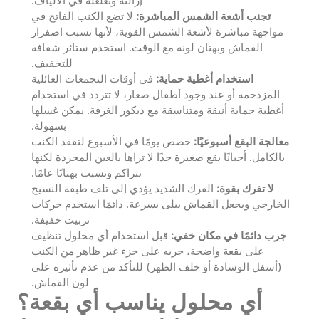
إزالته وتغلغله في الألياف.
تجنب أشعة الشمس المباشرة:
لا تضع الكنب الفاتح في
مواجهة مباشرة لأشعة الشمس القوية، لأنها تسبب اصفرار
القماش وبهتان لونه مع الوقت. استخدم ستائر شفافة
للتخفيف.
استخدام أغطية حماية:
في أوقات التجمعات العائلية
المزدحمة أو عند وجود أطفال صغار، لا تتردد في استخدام
أغطية حماية أنيقة ومتناسقة مع ديكور الغرفة. يمكن غسلها
بسهولة.
معالجة البقع أسبوعيًا:
خصص يومًا في الأسبوع لتفقد الكنب
بالكامل. أحيانًا بقع صغيرة جدًا لا تراها بالعين المجردة لكنها
تتراكم وتسبب بهتانًا عامًا.
لا تفرك بقوة:
الفرك الشديد يؤدي إلى تلف طبقة النسيج
الخارجي ويجعل القماش يبلى بسرعة. دائمًا استخدم حركات
تربيت خفيفة.
جرب دائمًا في مكان خفي:
قبل استخدام أي محلول تنظيف
على بقعة واضحة، جربه على جزء غير ظاهر من الكنب
(أسفل الوسادة أو خلف الظهر) للتأكد من عدم تأثيره على
لون القماش.
أي محلول يناسب أي بقعة؟