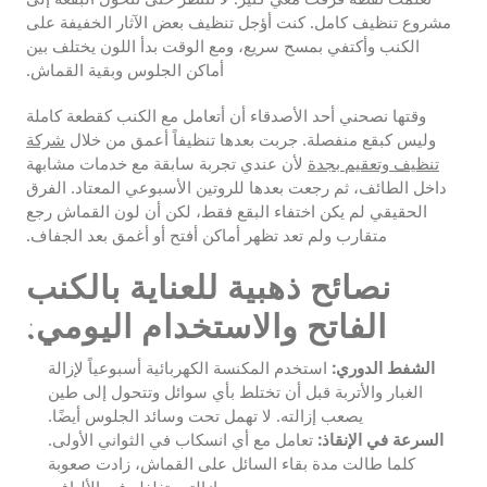
مشروع تنظيف كامل. كنت أؤجل تنظيف بعض الآثار الخفيفة على
الكنب وأكتفي بمسح سريع، ومع الوقت بدأ اللون يختلف بين
أماكن الجلوس وبقية القماش.
وقتها نصحني أحد الأصدقاء أن أتعامل مع الكنب كقطعة كاملة
وليس كبقع منفصلة. جربت بعدها تنظيفاً أعمق من خلال
شركة
تنظيف وتعقيم بجدة
لأن عندي تجربة سابقة مع خدمات مشابهة
داخل الطائف، ثم رجعت بعدها للروتين الأسبوعي المعتاد. الفرق
الحقيقي لم يكن اختفاء البقع فقط، لكن أن لون القماش رجع
متقارب ولم تعد تظهر أماكن أفتح أو أغمق بعد الجفاف.
نصائح ذهبية للعناية بالكنب
الفاتح والاستخدام اليومي:
الشفط الدوري:
استخدم المكنسة الكهربائية أسبوعياً لإزالة
الغبار والأتربة قبل أن تختلط بأي سوائل وتتحول إلى طين
يصعب إزالته. لا تهمل تحت وسائد الجلوس أيضًا.
السرعة في الإنقاذ:
تعامل مع أي انسكاب في الثواني الأولى.
كلما طالت مدة بقاء السائل على القماش، زادت صعوبة