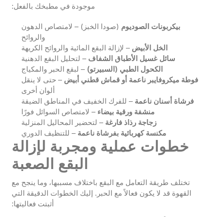
موجودة في مطبخك بالفعل:
بيكربونات الصوديوم
(صودا الخبز) – لامتصاص الدهون
والروائح
الخل الأبيض
– لإزالة البقع المائية والروائح الكريهة
سائل غسيل الأطباق الشفاف
– لتحليل البقع الدهنية
الكحول الطبي (السبيرتو)
– لبقع الحبر والمكياج
فوطة ميكروفايبر ناعمة أو قماش قطني أبيض
– حتى لا ينقل
ألوان أخرى
فرشاة أسنان ناعمة
– للفرك الخفيف في المناطق الضيقة
منشفة ورقية بيضاء
– لامتصاص السوائل فورًا
زجاجة رذاذ فارغة
– لتحضير المحاليل المنزلية
مكنسة كهربائية بفرشاة ناعمة
– للتنظيف الدوري
خطوات عملية ومجربة لإزالة
البقع الصعبة
تختلف طريقة التعامل مع البقع باختلاف مسببها، وما ينجح مع
القهوة قد لا يكون فعالاً مع الحبر. إليك الخطوات الدقيقة التي
أثبتت فعاليتها: