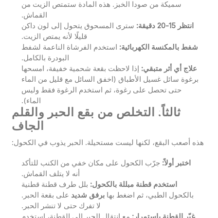
سميكة من صودا الخبز. هذه المادة ستمتص الزيت من
القماش.
انتظر 15-20 دقيقة:
سترى المسحوق يتحول إلى لون داكن
قليلًا لأنه يمتص الزيت.
شفط بالمكنسة الكهربائية:
استخدم الفرشاة الناعمة لشفط
البودرة بالكامل.
علاج أي أثر متبقي:
إذا لاحظت بقعة شحمية خفيفة، امسحها
برغوة سائل غسيل الأطباق (اخفق السائل مع قليل من الماء
حتى تحصل على رغوة، ثم استخدم الرغوة فقط وليس
الماء).
ثالثاً: التخلص من بقع الحبر والقلم
الجاف
هذه أصعب البقع، لكنها ليست مستحيلة. الحبر يذوب في الكحول:
اختبر أولاً:
جرّب الكحول على مكان خفي من الكنب للتأكد
أنه لا يتلف القماش.
استخدم قطنة مبللة بالكحول:
بلل طرف قطنة قطنية
بالكحول الطبي، ثم اضغط بها
برفق شديد
على بقعة الحبر.
لا تفرك حتى لا تنشر الحبر.
غيّر القطنة باستمرار:
مع انتقال الحبر إلى القطنة، استخدم