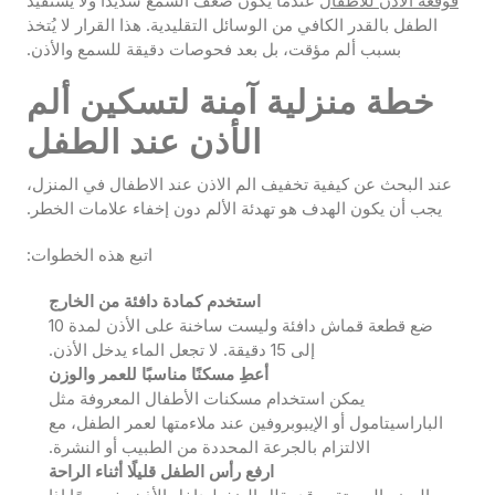
قوقعة الاذن للاطفال
عندما يكون ضعف السمع شديدًا ولا يستفيد
الطفل بالقدر الكافي من الوسائل التقليدية. هذا القرار لا يُتخذ
بسبب ألم مؤقت، بل بعد فحوصات دقيقة للسمع والأذن.
خطة منزلية آمنة لتسكين ألم
الأذن عند الطفل
عند البحث عن كيفية تخفيف الم الاذن عند الاطفال في المنزل،
يجب أن يكون الهدف هو تهدئة الألم دون إخفاء علامات الخطر.
اتبع هذه الخطوات:
استخدم كمادة دافئة من الخارج
ضع قطعة قماش دافئة وليست ساخنة على الأذن لمدة 10
إلى 15 دقيقة. لا تجعل الماء يدخل الأذن.
أعطِ مسكنًا مناسبًا للعمر والوزن
يمكن استخدام مسكنات الأطفال المعروفة مثل
الباراسيتامول أو الإيبوبروفين عند ملاءمتها لعمر الطفل، مع
الالتزام بالجرعة المحددة من الطبيب أو النشرة.
ارفع رأس الطفل قليلًا أثناء الراحة