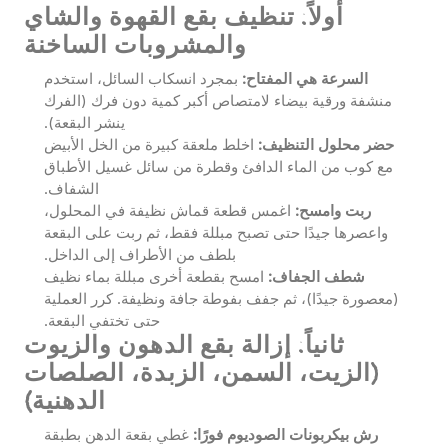
أولاً: تنظيف بقع القهوة والشاي
والمشروبات الساخنة
السرعة هي المفتاح:
بمجرد انسكاب السائل، استخدم
منشفة ورقية بيضاء لامتصاص أكبر كمية دون فرك (الفرك
ينشر البقعة).
حضر محلول التنظيف:
اخلط ملعقة كبيرة من الخل الأبيض
مع كوب من الماء الدافئ وقطرة من سائل غسيل الأطباق
الشفاف.
ربت وامسح:
اغمس قطعة قماش نظيفة في المحلول،
واعصرها جيدًا حتى تصبح مبللة فقط، ثم ربت على البقعة
بلطف من الأطراف إلى الداخل.
شطف الجفاف:
امسح بقطعة أخرى مبللة بماء نظيف
(معصورة جيدًا)، ثم جفف بفوطة جافة ونظيفة. كرر العملية
حتى تختفي البقعة.
ثانياً: إزالة بقع الدهون والزيوت
(الزيت، السمن، الزبدة، الصلصات
الدهنية)
رش بيكربونات الصوديوم فورًا:
غطي بقعة الدهن بطبقة