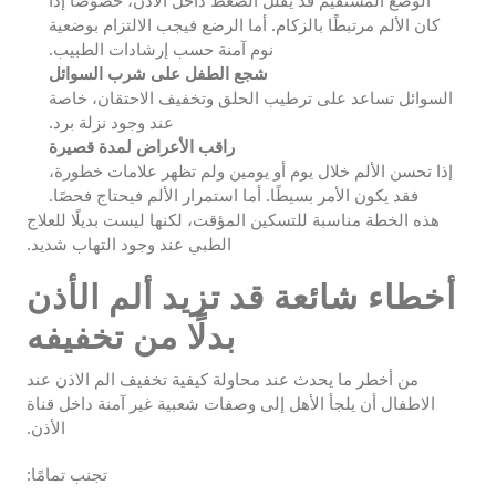
الوضع المستقيم قد يقلل الضغط داخل الأذن، خصوصًا إذا
كان الألم مرتبطًا بالزكام. أما الرضع فيجب الالتزام بوضعية
نوم آمنة حسب إرشادات الطبيب.
شجع الطفل على شرب السوائل
السوائل تساعد على ترطيب الحلق وتخفيف الاحتقان، خاصة
عند وجود نزلة برد.
راقب الأعراض لمدة قصيرة
إذا تحسن الألم خلال يوم أو يومين ولم تظهر علامات خطورة،
فقد يكون الأمر بسيطًا. أما استمرار الألم فيحتاج فحصًا.
هذه الخطة مناسبة للتسكين المؤقت، لكنها ليست بديلًا للعلاج
الطبي عند وجود التهاب شديد.
أخطاء شائعة قد تزيد ألم الأذن
بدلًا من تخفيفه
من أخطر ما يحدث عند محاولة كيفية تخفيف الم الاذن عند
الاطفال أن يلجأ الأهل إلى وصفات شعبية غير آمنة داخل قناة
الأذن.
تجنب تمامًا: