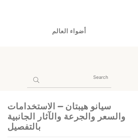
Ski
"أضواء العالم" هو وجهتك لاكتشاف الأحداث الملهمة والتطورات التي
t
تشكل مستقبل العالم.
conten
أضواء العالم
سيانو هيبتان – الاستخدامات
والسعر والجرعة والآثار الجانبية
بالتفصيل