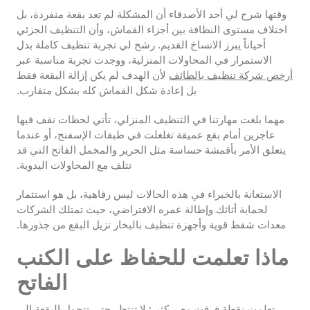
وقتها شرح لي أحد الأصدقاء أن المشكلة لم تعد بقعة منفردة، بل
اختلاف مستوى النظافة بين أجزاء القماش، وأن التنظيف الجزئي
أحياناً يبرز الاتساخ القديم. رشح لي تجربة تنظيف كاملة بدل
الاستمرار في المحاولات المنزلية، ووجدت تجربة مناسبة عبر
أرخص شركة تنظيف بالطائف
لأن الهدف لم يكن إزالة البقعة فقط
بل إعادة شكل القماش كله بشكل متقارب.
مهما بلغت مهارتنا في التنظيف المنزلي، تأتي لحظات نقف فيها
عاجزين أمام بقع عميقة تغلغلت في طبقات الإسفنج، أو عندما
يتعلق الأمر بأقمشة حساسة مثل الحرير والمخمل الفاتح التي قد
تتلف مع المحاولات اليدوية.
الاستعانة بالخبراء في هذه الحالات ليس رفاهية، بل هو استثمار
لحماية أثاثك وإطالة عمره الافتراضي، حيث تمتلك الشركات
معدات شفط قوية وأجهزة تنظيف بالبخار تزيل البقع من جذورها.
ماذا تعلمت للحفاظ على الكنب
الفاتح
تعلمت نقطة فرقت معي كثير: لا تنتظر حتى تتحول البقعة إلى